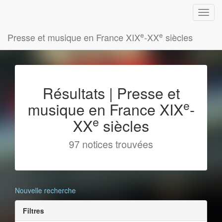
e
e
Presse et musique en France XIX
-XX
siècles
Résultats | Presse et
e
musique en France XIX
-
e
XX
siècles
97 notices trouvées
Nouvelle recherche
Filtres