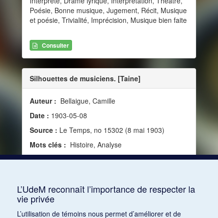
Interprète, Drame lyrique, Interprétation, Théâtre,
Poésie, Bonne musique, Jugement, Récit, Musique
et poésie, Trivialité, Imprécision, Musique bien faite
Consulter
Silhouettes de musiciens. [Taine]
Auteur :
Bellaigue, Camille
Date :
1903-05-08
Source :
Le Temps, no 15302 (8 mai 1903)
Mots clés :
Histoire, Analyse
Consulter
L’UdeM reconnaît l’importance de respecter la
vie privée
1
2
3
4
5
6
7
8
9
10
L’utilisation de témoins nous permet d’améliorer et de