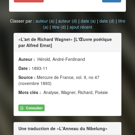
Classer par :
auteur (a)
|
auteur (d)
|
date (a)
|
date (d)
|
titre
(a)
|
titre (d)
|
ajout récent
«L'art de Richard Wagner» [L'Œuvre poétique
par Alfred Ernst]
Auteur :
Hérold, André-Ferdinand
Date :
1893-11
Source :
Mercure de France, vol. 9, no 47
(novembre 1893)
Mots clés :
Analyse, Wagner, Richard, Poésie
Consulter
Une traduction de «L'Anneau du Nibelung»