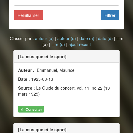
Réinitialiser
Filtrer
Classer par :
auteur (a)
|
auteur (d)
|
date (a)
|
date (d)
| titre
(a) |
titre (d)
|
ajout récent
[La musique et le sport]
Auteur :
Emmanuel, Maurice
Date :
1925-03-13
Source :
Le Guide du concert, vol. 11, no 22 (13
mars 1925)
Consulter
[La musique et le sport]