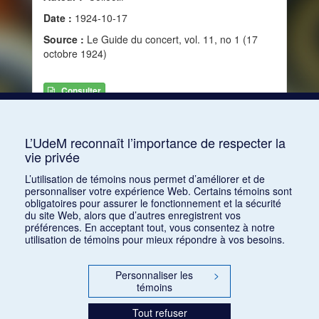
Date :
1924-10-17
Source :
Le Guide du concert, vol. 11, no 1 (17
octobre 1924)
Consulter
L’UdeM reconnaît l’importance de respecter la
1
2
3
4
5
6
7
8
9
vie privée
L’utilisation de témoins nous permet d’améliorer et de
personnaliser votre expérience Web. Certains témoins sont
obligatoires pour assurer le fonctionnement et la sécurité
du site Web, alors que d’autres enregistrent vos
préférences. En acceptant tout, vous consentez à notre
utilisation de témoins pour mieux répondre à vos besoins.
Personnaliser les
>
témoins
Tout refuser