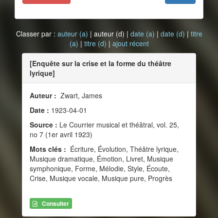
Classer par :
auteur (a)
| auteur (d) |
date (a)
|
date (d)
|
titre
(a)
|
titre (d)
|
ajout récent
[Enquête sur la crise et la forme du théâtre
lyrique]
Auteur :
Zwart, James
Date :
1923-04-01
Source :
Le Courrier musical et théâtral, vol. 25,
no 7 (1er avril 1923)
Mots clés :
Écriture, Évolution, Théâtre lyrique,
Musique dramatique, Émotion, Livret, Musique
symphonique, Forme, Mélodie, Style, Écoute,
Crise, Musique vocale, Musique pure, Progrès
Consulter