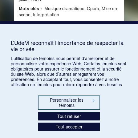
Mots clés :
Musique dramatique, Opéra, Mise en
scène, Interprétation
Consulter
L’UdeM reconnaît l’importance de respecter la
vie privée
1
2
3
4
5
…
1168
L’utilisation de témoins nous permet d’améliorer et de
personnaliser votre expérience Web. Certains témoins sont
obligatoires pour assurer le fonctionnement et la sécurité
du site Web, alors que d’autres enregistrent vos
préférences. En acceptant tout, vous consentez à notre
utilisation de témoins pour mieux répondre à vos besoins.
Personnaliser les
>
témoins
Tout refuser
Tout accepter