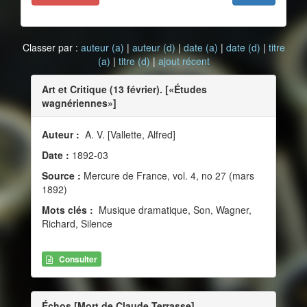
Classer par :
auteur (a)
|
auteur (d)
|
date (a)
|
date (d)
|
titre
(a)
|
titre (d)
|
ajout récent
Art et Critique (13 février). [«Études
wagnériennes»]
Auteur :
A. V. [Vallette, Alfred]
Date :
1892-03
Source :
Mercure de France, vol. 4, no 27 (mars
1892)
Mots clés :
Musique dramatique, Son, Wagner,
Richard, Silence
Consulter
Échos [Mort de Claude Terrasse]