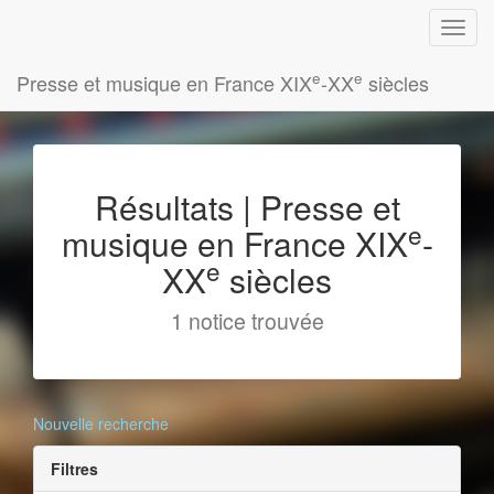
e
e
Presse et musique en France XIX
-XX
siècles
Résultats | Presse et
e
musique en France XIX
-
e
XX
siècles
1 notice trouvée
Nouvelle recherche
Filtres