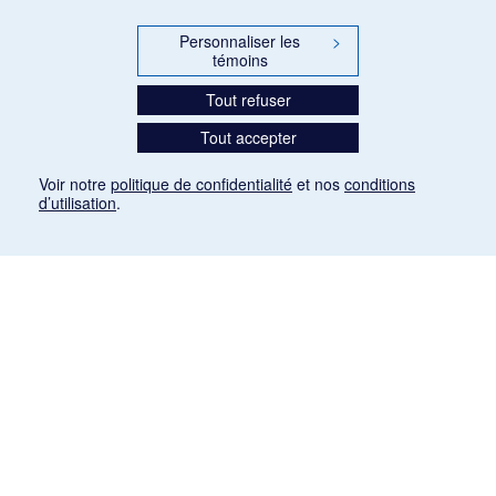
Personnaliser les
>
témoins
Tout refuser
Tout accepter
Voir notre
politique de confidentialité
et nos
conditions
d’utilisation
.
Mention légale
Les articles de presse reproduits dans la banque de données sont libres de droits. Leur
diffusion dans la banque de données est non commerciale et respecte les critères
d'utilisation équitable aux fins de recherche ainsi qu'établie par la Loi sur le droit d'auteur
du Canada (L.R.C. (1985), ch. C-42:
http://laws-lois.justice.gc.ca/fra/lois/C-42/page-
9.html#h-26
). Les PDF des articles des revues suivantes ont été téléchargés (sauf
quelques exceptions) de Gallica: Le Ménestrel, La Musique pendant la guerre, La Tribune
de Saint-Gervais, Le Mercure de France, La Revue politique et littéraire «Revue bleue».