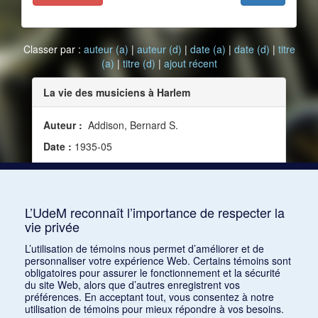
Classer par :
auteur (a)
|
auteur (d)
|
date (a)
|
date (d)
|
titre
(a)
|
titre (d)
|
ajout récent
La vie des musiciens à Harlem
Auteur :
Addison, Bernard S.
Date :
1935-05
Source :
Jazz Hot, no 3 (mai-juin 1935)
Mots clés :
Jazz, Culture jazz, Concours de
musiciens, Dopper, Gig, Jam session
L’UdeM reconnaît l’importance de respecter la
vie privée
Consulter
L’utilisation de témoins nous permet d’améliorer et de
personnaliser votre expérience Web. Certains témoins sont
obligatoires pour assurer le fonctionnement et la sécurité
du site Web, alors que d’autres enregistrent vos
préférences. En acceptant tout, vous consentez à notre
utilisation de témoins pour mieux répondre à vos besoins.