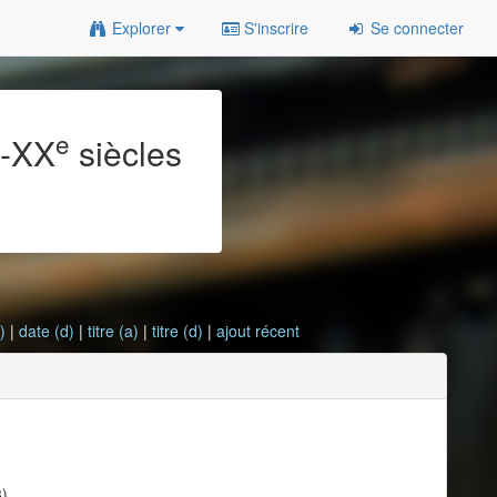
Explorer
S'inscrire
Se connecter
e
e
-XX
siècles
)
|
date (d)
|
titre (a)
|
titre (d)
|
ajout récent
3)