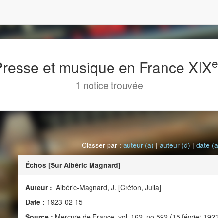
 Presse et musique en France XIX
1 notice trouvée
Classer par :
auteur (a)
|
auteur (d)
|
date (a
Échos [Sur Albéric Magnard]
Auteur :
Albéric-Magnard, J. [Créton, Julia]
Date :
1923-02-15
Source :
Mercure de France, vol. 162, no 592 (15 février 192