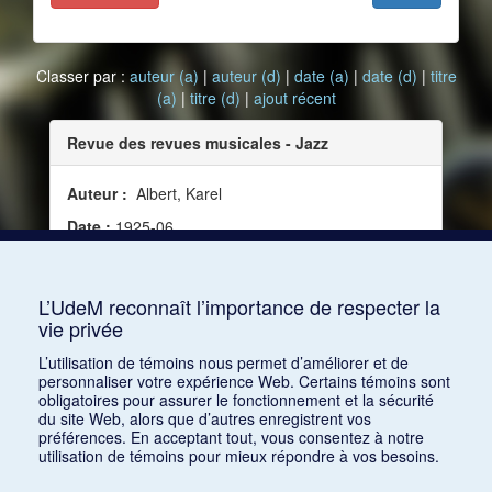
Classer par :
auteur (a)
|
auteur (d)
|
date (a)
|
date (d)
|
titre
(a)
|
titre (d)
|
ajout récent
Revue des revues musicales - Jazz
Auteur :
Albert, Karel
Date :
1925-06
Source :
Music, vol. 1, no 9 (juin 1925)
Mots clés :
Jazz et musique classique
L’UdeM reconnaît l’importance de respecter la
vie privée
Consulter
L’utilisation de témoins nous permet d’améliorer et de
personnaliser votre expérience Web. Certains témoins sont
obligatoires pour assurer le fonctionnement et la sécurité
du site Web, alors que d’autres enregistrent vos
préférences. En acceptant tout, vous consentez à notre
utilisation de témoins pour mieux répondre à vos besoins.