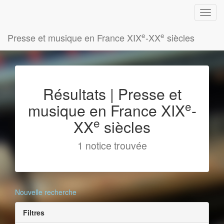
e
e
Presse et musique en France XIX
-XX
siècles
Résultats | Presse et
e
musique en France XIX
-
e
XX
siècles
1 notice trouvée
Nouvelle recherche
Filtres