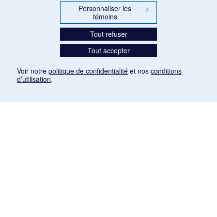
Personnaliser les
>
témoins
Tout refuser
Tout accepter
Voir notre
politique de confidentialité
et nos
conditions
d’utilisation
.
Mention légale
Les articles de presse reproduits dans la banque de données sont libres de droits. Leur
diffusion dans la banque de données est non commerciale et respecte les critères
d'utilisation équitable aux fins de recherche ainsi qu'établie par la Loi sur le droit d'auteur
du Canada (L.R.C. (1985), ch. C-42:
http://laws-lois.justice.gc.ca/fra/lois/C-42/page-
9.html#h-26
). Les PDF des articles des revues suivantes ont été téléchargés (sauf
quelques exceptions) de Gallica: Le Ménestrel, La Musique pendant la guerre, La Tribune
de Saint-Gervais, Le Mercure de France, La Revue politique et littéraire «Revue bleue».