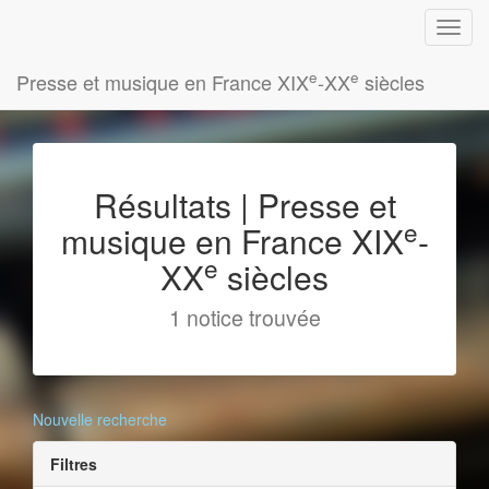
e
e
Presse et musique en France XIX
-XX
siècles
Résultats | Presse et
e
musique en France XIX
-
e
XX
siècles
1 notice trouvée
Nouvelle recherche
Filtres