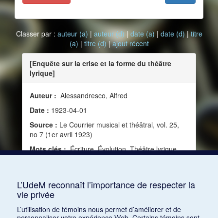
Classer par :
auteur (a)
|
auteur (d)
|
date (a)
|
date (d)
|
titre
(a)
|
titre (d)
|
ajout récent
[Enquête sur la crise et la forme du théâtre
lyrique]
Auteur :
Alessandresco, Alfred
Date :
1923-04-01
Source :
Le Courrier musical et théâtral, vol. 25,
no 7 (1er avril 1923)
Mots clés :
Écriture, Évolution, Théâtre lyrique,
Musique dramatique, Émotion, Livret, Musique
symphonique, Forme, Mélodie, Style, Écoute,
Crise, Musique vocale, Musique pure, Progrès
L’UdeM reconnaît l’importance de respecter la
vie privée
Consulter
L’utilisation de témoins nous permet d’améliorer et de
personnaliser votre expérience Web. Certains témoins sont