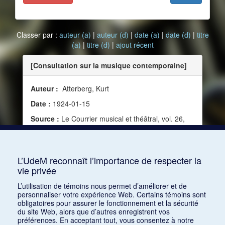
Classer par :
auteur (a)
|
auteur (d)
|
date (a)
|
date (d)
|
titre
(a)
|
titre (d)
|
ajout récent
[Consultation sur la musique contemporaine]
Auteur :
Atterberg, Kurt
Date :
1924-01-15
Source :
Le Courrier musical et théâtral, vol. 26,
no 1-2 (1er et 15 janvier 1924)
Mots clés :
Écriture, Évolution, Modernité,
Musique contemporaine
L’UdeM reconnaît l’importance de respecter la
vie privée
Consulter
L’utilisation de témoins nous permet d’améliorer et de
personnaliser votre expérience Web. Certains témoins sont
obligatoires pour assurer le fonctionnement et la sécurité
du site Web, alors que d’autres enregistrent vos
préférences. En acceptant tout, vous consentez à notre