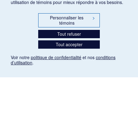
utilisation de témoins pour mieux répondre à vos besoins.
Personnaliser les
>
témoins
Tout refuser
Tout accepter
Voir notre
politique de confidentialité
et nos
conditions
d’utilisation
.
Mention légale
Les articles de presse reproduits dans la banque de données sont libres de droits. Leur
diffusion dans la banque de données est non commerciale et respecte les critères
d'utilisation équitable aux fins de recherche ainsi qu'établie par la Loi sur le droit d'auteur
du Canada (L.R.C. (1985), ch. C-42:
http://laws-lois.justice.gc.ca/fra/lois/C-42/page-
9.html#h-26
). Les PDF des articles des revues suivantes ont été téléchargés (sauf