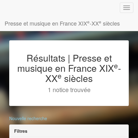
e
e
Presse et musique en France XIX
-XX
siècles
Résultats | Presse et
e
musique en France XIX
-
e
XX
siècles
1 notice trouvée
Nouvelle recherche
Filtres