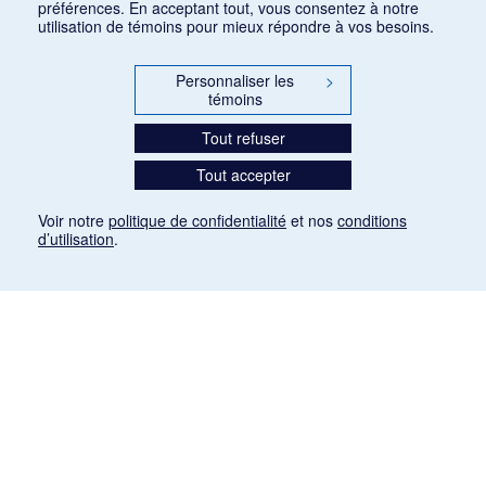
préférences. En acceptant tout, vous consentez à notre
utilisation de témoins pour mieux répondre à vos besoins.
Personnaliser les
>
témoins
Tout refuser
Tout accepter
Voir notre
politique de confidentialité
et nos
conditions
d’utilisation
.
Mention légale
Les articles de presse reproduits dans la banque de données sont libres de droits. Leur
diffusion dans la banque de données est non commerciale et respecte les critères
d'utilisation équitable aux fins de recherche ainsi qu'établie par la Loi sur le droit d'auteur
du Canada (L.R.C. (1985), ch. C-42:
http://laws-lois.justice.gc.ca/fra/lois/C-42/page-