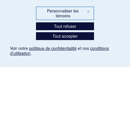
Personnaliser les
>
témoins
Tout refuser
Tout accepter
Voir notre
politique de confidentialité
et nos
conditions
d’utilisation
.
Mention légale
Les articles de presse reproduits dans la banque de données sont libres de droits. Leur
diffusion dans la banque de données est non commerciale et respecte les critères
d'utilisation équitable aux fins de recherche ainsi qu'établie par la Loi sur le droit d'auteur
du Canada (L.R.C. (1985), ch. C-42:
http://laws-lois.justice.gc.ca/fra/lois/C-42/page-
9.html#h-26
). Les PDF des articles des revues suivantes ont été téléchargés (sauf
quelques exceptions) de Gallica: Le Ménestrel, La Musique pendant la guerre, La Tribune
de Saint-Gervais, Le Mercure de France, La Revue politique et littéraire «Revue bleue».