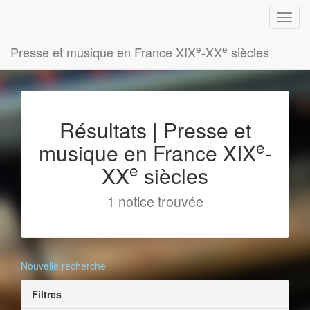
e
e
Presse et musique en France XIX
-XX
siècles
Résultats | Presse et
e
musique en France XIX
-
e
XX
siècles
1 notice trouvée
Nouvelle recherche
Filtres