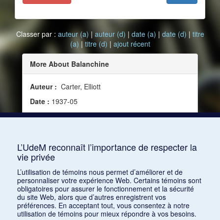
Classer par :
auteur (a)
|
auteur (d)
|
date (a)
|
date (d)
|
titre
(a)
|
titre (d)
|
ajout récent
More About Balanchine
Auteur :
Carter, Elliott
Date :
1937-05
Source :
Modern Music, vol. 14, no 4 (mai 1937)
Mots clés :
Critique, Chorégraphie, American
Ballet troupe
L’UdeM reconnaît l’importance de respecter la
vie privée
Consulter
L’utilisation de témoins nous permet d’améliorer et de
personnaliser votre expérience Web. Certains témoins sont
obligatoires pour assurer le fonctionnement et la sécurité
du site Web, alors que d’autres enregistrent vos
préférences. En acceptant tout, vous consentez à notre
utilisation de témoins pour mieux répondre à vos besoins.