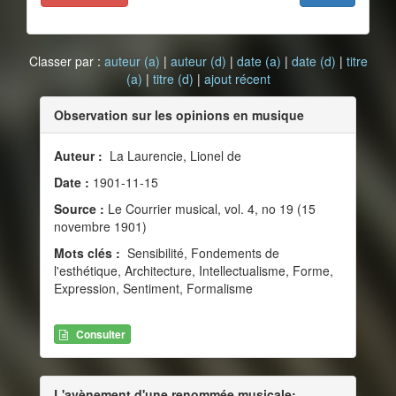
Classer par :
auteur (a)
|
auteur (d)
|
date (a)
|
date (d)
|
titre
(a)
|
titre (d)
|
ajout récent
Observation sur les opinions en musique
Auteur :
La Laurencie, Lionel de
Date :
1901-11-15
Source :
Le Courrier musical, vol. 4, no 19 (15
novembre 1901)
Mots clés :
Sensibilité, Fondements de
l'esthétique, Architecture, Intellectualisme, Forme,
Expression, Sentiment, Formalisme
Consulter
L'avènement d'une renommée musicale: