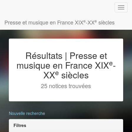
e
e
Presse et musique en France XIX
-XX
siècles
Résultats | Presse et
e
musique en France XIX
-
e
XX
siècles
25 notices trouvées
Nouvelle recherche
Filtres