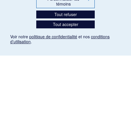
témoins
Tout refuser
Tout accepter
Voir notre
politique de confidentialité
et nos
conditions
d’utilisation
.
Mention légale
Les articles de presse reproduits dans la banque de données sont libres de droits. Leur
diffusion dans la banque de données est non commerciale et respecte les critères
d'utilisation équitable aux fins de recherche ainsi qu'établie par la Loi sur le droit d'auteur
du Canada (L.R.C. (1985), ch. C-42:
http://laws-lois.justice.gc.ca/fra/lois/C-42/page-
9.html#h-26
). Les PDF des articles des revues suivantes ont été téléchargés (sauf
quelques exceptions) de Gallica: Le Ménestrel, La Musique pendant la guerre, La Tribune
de Saint-Gervais, Le Mercure de France, La Revue politique et littéraire «Revue bleue».
Paramètres des témoins