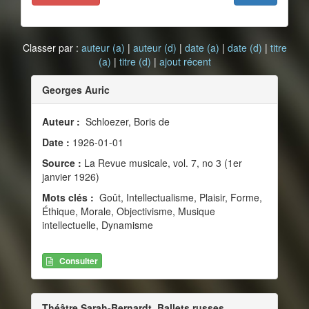
Classer par :
auteur (a)
|
auteur (d)
|
date (a)
|
date (d)
|
titre
(a)
|
titre (d)
|
ajout récent
Georges Auric
Auteur :
Schloezer, Boris de
Date :
1926-01-01
Source :
La Revue musicale, vol. 7, no 3 (1er
janvier 1926)
Mots clés :
Goût, Intellectualisme, Plaisir, Forme,
Éthique, Morale, Objectivisme, Musique
intellectuelle, Dynamisme
Consulter
Théâtre Sarah-Bernardt. Ballets russes