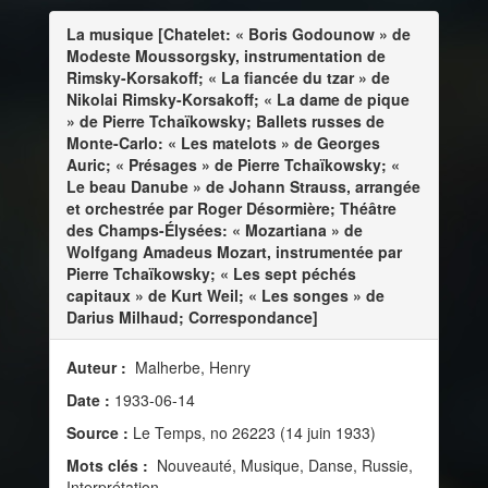
La musique [Chatelet: « Boris Godounow » de
Modeste Moussorgsky, instrumentation de
Rimsky-Korsakoff; « La fiancée du tzar » de
Nikolai Rimsky-Korsakoff; « La dame de pique
» de Pierre Tchaïkowsky; Ballets russes de
Monte-Carlo: « Les matelots » de Georges
Auric; « Présages » de Pierre Tchaïkowsky; «
Le beau Danube » de Johann Strauss, arrangée
et orchestrée par Roger Désormière; Théâtre
des Champs-Élysées: « Mozartiana » de
Wolfgang Amadeus Mozart, instrumentée par
Pierre Tchaïkowsky; « Les sept péchés
capitaux » de Kurt Weil; « Les songes » de
Darius Milhaud; Correspondance]
Auteur :
Malherbe, Henry
Date :
1933-06-14
Source :
Le Temps, no 26223 (14 juin 1933)
Mots clés :
Nouveauté, Musique, Danse, Russie,
Interprétation