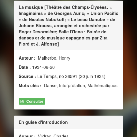
La musique [Théâtre des Champs-Élysées: «
Imaginaires » de Georges Auric; « Union Pacific
» de Nicolas Nabokoff; « Le beau Danube » de
Johann Strauss, arrangée et orchestrée par
Roger Desormière; Salle D'Iena : Soirée de
danses et de musique espagnoles par Zita
Fiord et J. Alfonso]
Auteur :
Malherbe, Henry
Date :
1934-06-20
Source :
Le Temps, no 26591 (20 juin 1934)
Mots clés :
Danse, Interprétation, Mathématiques
Consulter
En guise d'introduction
Auteur :
Vildrac, Charles