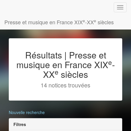
e
e
Presse et musique en France XIX
-XX
siècles
Résultats | Presse et
e
musique en France XIX
-
e
XX
siècles
14 notices trouvées
Nouvelle recherche
Filtres