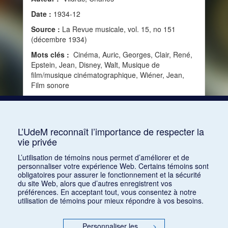
Date :
1934-12
Source :
La Revue musicale, vol. 15, no 151
(décembre 1934)
Mots clés :
Cinéma, Auric, Georges, Clair, René,
Epstein, Jean, Disney, Walt, Musique de
film/musique cinématographique, Wiéner, Jean,
Film sonore
Consulter
L’UdeM reconnaît l’importance de respecter la
vie privée
1
2
L’utilisation de témoins nous permet d’améliorer et de
personnaliser votre expérience Web. Certains témoins sont
obligatoires pour assurer le fonctionnement et la sécurité
du site Web, alors que d’autres enregistrent vos
préférences. En acceptant tout, vous consentez à notre
utilisation de témoins pour mieux répondre à vos besoins.
Personnaliser les
>