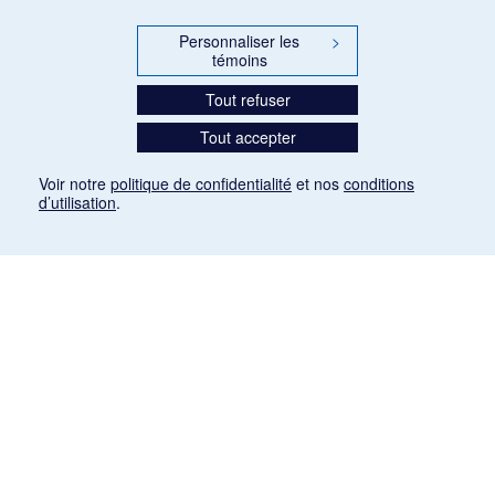
Personnaliser les
>
témoins
Tout refuser
Tout accepter
Voir notre
politique de confidentialité
et nos
conditions
d’utilisation
.
Mention légale
Les articles de presse reproduits dans la banque de données sont libres de droits. Leur
diffusion dans la banque de données est non commerciale et respecte les critères
d'utilisation équitable aux fins de recherche ainsi qu'établie par la Loi sur le droit d'auteur
du Canada (L.R.C. (1985), ch. C-42:
http://laws-lois.justice.gc.ca/fra/lois/C-42/page-
9.html#h-26
). Les PDF des articles des revues suivantes ont été téléchargés (sauf
quelques exceptions) de Gallica: Le Ménestrel, La Musique pendant la guerre, La Tribune
de Saint-Gervais, Le Mercure de France, La Revue politique et littéraire «Revue bleue».