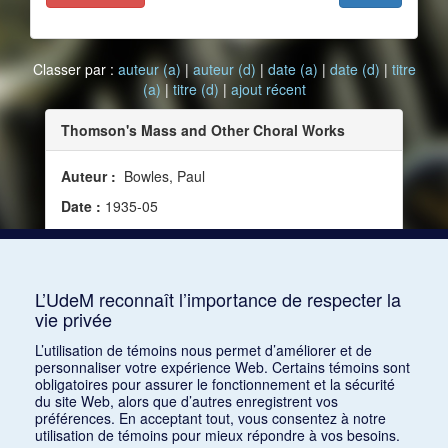
Classer par :
auteur (a)
|
auteur (d)
|
date (a)
|
date (d)
|
titre
(a)
|
titre (d)
|
ajout récent
Thomson's Mass and Other Choral Works
Auteur :
Bowles, Paul
Date :
1935-05
Source :
Modern Music, vol. 12, no 4 (mai 1935)
Mots clés :
Critique, Programmes, Dessoff Choirs,
Adesdi Chorus, A Cappella Singers, Town Hall
L’UdeM reconnaît l’importance de respecter la
vie privée
Consulter
L’utilisation de témoins nous permet d’améliorer et de
personnaliser votre expérience Web. Certains témoins sont
obligatoires pour assurer le fonctionnement et la sécurité
du site Web, alors que d’autres enregistrent vos
préférences. En acceptant tout, vous consentez à notre
utilisation de témoins pour mieux répondre à vos besoins.