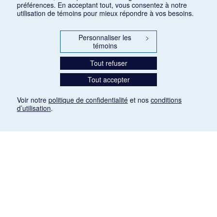
préférences. En acceptant tout, vous consentez à notre
utilisation de témoins pour mieux répondre à vos besoins.
Personnaliser les
>
témoins
Tout refuser
Tout accepter
Voir notre
politique de confidentialité
et nos
conditions
d’utilisation
.
Mention légale
Les articles de presse reproduits dans la banque de données sont libres de droits. Leur
diffusion dans la banque de données est non commerciale et respecte les critères
d'utilisation équitable aux fins de recherche ainsi qu'établie par la Loi sur le droit d'auteur
du Canada (L.R.C. (1985), ch. C-42:
http://laws-lois.justice.gc.ca/fra/lois/C-42/page-