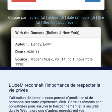
Classer par :
auteur (a)
|
auteur (d)
|
date (a)
|
date (d)
|
titre
(a)
|
titre (d)
|
ajout récent
With the Dancers [Ballets à New York]
Auteur :
Denby, Edwin
Date :
1936-11
Source :
Modern Music, vol. 14, no 1 (novembre
1936)
Mots clés :
Ballet, New York, Ballet russe de
Monte-Carlo, American Ballet Caravan, Nijinski,
Vaslav, Lichine, Davis, Jooss Ballet
L’UdeM reconnaît l’importance de respecter la
vie privée
Consulter
L’utilisation de témoins nous permet d’améliorer et de
personnaliser votre expérience Web. Certains témoins sont
obligatoires pour assurer le fonctionnement et la sécurité
du site Web, alors que d’autres enregistrent vos