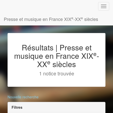
e
e
Presse et musique en France XIX
-XX
siècles
Résultats | Presse et
e
musique en France XIX
-
e
XX
siècles
1 notice trouvée
Nouvelle recherche
Filtres