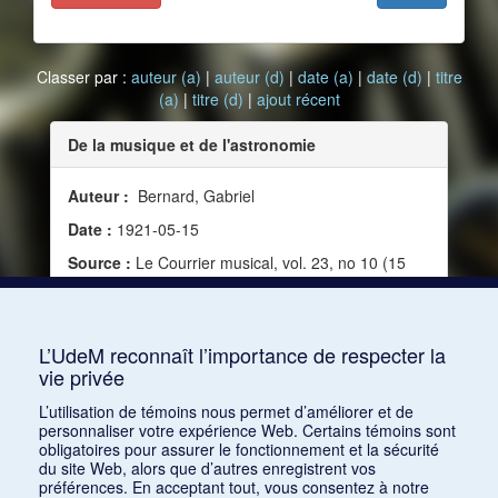
Classer par :
auteur (a)
|
auteur (d)
|
date (a)
|
date (d)
|
titre
(a)
|
titre (d)
|
ajout récent
De la musique et de l'astronomie
Auteur :
Bernard, Gabriel
Date :
1921-05-15
Source :
Le Courrier musical, vol. 23, no 10 (15
mai 1921)
Mots clés :
Science et musique, Musique pure,
Astronomie
L’UdeM reconnaît l’importance de respecter la
vie privée
Consulter
L’utilisation de témoins nous permet d’améliorer et de
personnaliser votre expérience Web. Certains témoins sont
obligatoires pour assurer le fonctionnement et la sécurité
du site Web, alors que d’autres enregistrent vos
préférences. En acceptant tout, vous consentez à notre