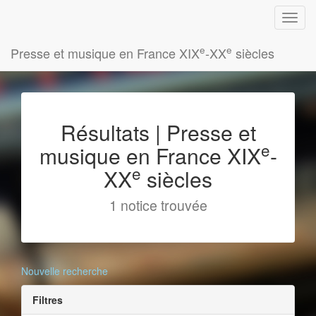
e
e
Presse et musique en France XIX
-XX
siècles
Résultats | Presse et
e
musique en France XIX
-
e
XX
siècles
1 notice trouvée
Nouvelle recherche
Filtres