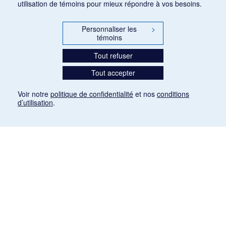
utilisation de témoins pour mieux répondre à vos besoins.
Personnaliser les
>
témoins
Tout refuser
Tout accepter
Voir notre
politique de confidentialité
et nos
conditions
d’utilisation
.
Mention légale
Les articles de presse reproduits dans la banque de données sont libres de droits. Leur
diffusion dans la banque de données est non commerciale et respecte les critères
d'utilisation équitable aux fins de recherche ainsi qu'établie par la Loi sur le droit d'auteur
du Canada (L.R.C. (1985), ch. C-42:
http://laws-lois.justice.gc.ca/fra/lois/C-42/page-
9.html#h-26
). Les PDF des articles des revues suivantes ont été téléchargés (sauf