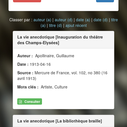
Classer par :
auteur (a)
|
auteur (d)
|
date (a)
|
date (d)
|
titre
(a)
|
titre (d)
|
ajout récent
La vie anecdotique [Inauguration du théâtre
des Champs-Elysées]
Auteur :
Apollinaire, Guillaume
Date :
1913-04-16
Source :
Mercure de France, vol. 102, no 380 (16
avril 1913)
Mots clés :
Artiste, Culture
Consulter
La vie anecdotique [La bibliothèque braille]