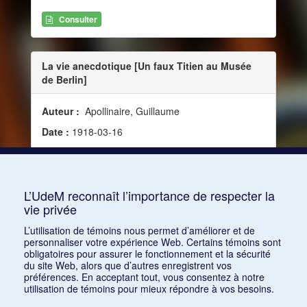
Consulter
La vie anecdotique [Un faux Titien au Musée
de Berlin]
Auteur :
Apollinaire, Guillaume
Date :
1918-03-16
Source :
Mercure de France, vol. 126, no 474 (16
mars 1918)
Mots clés :
Musique et peinture
L’UdeM reconnaît l’importance de respecter la
vie privée
Consulter
L’utilisation de témoins nous permet d’améliorer et de
personnaliser votre expérience Web. Certains témoins sont
obligatoires pour assurer le fonctionnement et la sécurité
du site Web, alors que d’autres enregistrent vos
préférences. En acceptant tout, vous consentez à notre
utilisation de témoins pour mieux répondre à vos besoins.