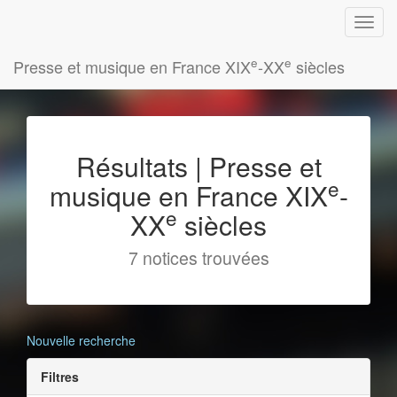
e
e
Presse et musique en France XIX
-XX
siècles
Résultats | Presse et
e
musique en France XIX
-
e
XX
siècles
7 notices trouvées
Nouvelle recherche
Filtres