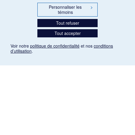
Personnaliser les
>
témoins
Tout refuser
Tout accepter
Voir notre
politique de confidentialité
et nos
conditions
d’utilisation
.
Mention légale
Les articles de presse reproduits dans la banque de données sont libres de droits. Leur
diffusion dans la banque de données est non commerciale et respecte les critères
d'utilisation équitable aux fins de recherche ainsi qu'établie par la Loi sur le droit d'auteur
du Canada (L.R.C. (1985), ch. C-42:
http://laws-lois.justice.gc.ca/fra/lois/C-42/page-
9.html#h-26
). Les PDF des articles des revues suivantes ont été téléchargés (sauf
quelques exceptions) de Gallica: Le Ménestrel, La Musique pendant la guerre, La Tribune
de Saint-Gervais, Le Mercure de France, La Revue politique et littéraire «Revue bleue».