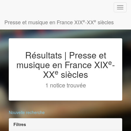
e
e
Presse et musique en France XIX
-XX
siècles
Résultats | Presse et
e
musique en France XIX
-
e
XX
siècles
1 notice trouvée
Nouvelle recherche
Filtres