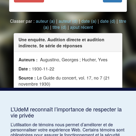
Classer par :
auteur (a)
|
auteur (d)
|
date (a)
|
date (d)
|
titre
(a)
|
titre (d)
|
ajout récent
Une enquête. Audition directe et audition
indirecte. 5e série de réponses
Auteurs :
Augustino, Georges ; Hucher, Yves
Date :
1930-11-22
Source :
Le Guide du concert, vol. 17, no 7 (21
novembre 1930)
Mots clés :
Goût, Émotion, Vérité, Disque,
Enregistrement, Plaisir, Écoute, Audition, Visibilité
de l'orchestre
L’UdeM reconnaît l’importance de respecter la
vie privée
Consulter
L’utilisation de témoins nous permet d’améliorer et de
personnaliser votre expérience Web. Certains témoins sont
obligatoires pour assurer le fonctionnement et la sécurité