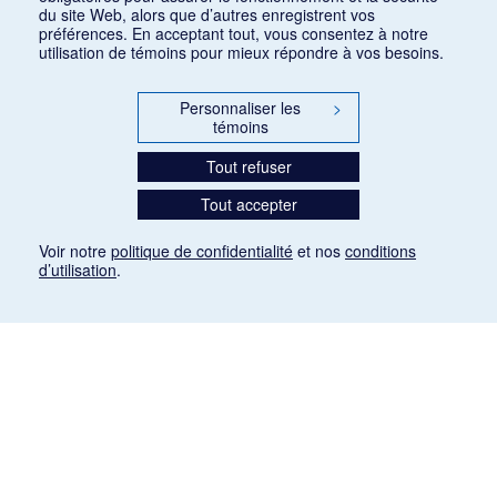
du site Web, alors que d’autres enregistrent vos
préférences. En acceptant tout, vous consentez à notre
utilisation de témoins pour mieux répondre à vos besoins.
Personnaliser les
>
témoins
Tout refuser
Tout accepter
Voir notre
politique de confidentialité
et nos
conditions
d’utilisation
.
Mention légale
Les articles de presse reproduits dans la banque de données sont libres de droits. Leur
diffusion dans la banque de données est non commerciale et respecte les critères
d'utilisation équitable aux fins de recherche ainsi qu'établie par la Loi sur le droit d'auteur