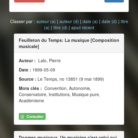
Classer par :
auteur (a)
|
auteur (d)
|
date (a)
|
date (d)
|
titre
(a)
|
titre (d)
|
ajout récent
Feuilleton du Temps: La musique [Composition
musicale]
Auteur :
Lalo, Pierre
Date :
1899-05-09
Source :
Le Temps, no 13851 (9 mai 1899)
Mots clés :
Convention, Autonomie,
Conservatoire, Institutions, Musique pure,
Académisme
Consulter
Dogmes musicaux. Un musicien c'est celui qui