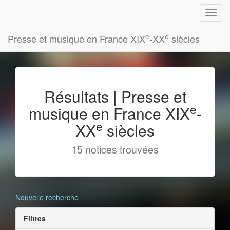
e
e
Presse et musique en France XIX
-XX
siècles
Résultats | Presse et
e
musique en France XIX
-
e
XX
siècles
15 notices trouvées
Nouvelle recherche
Filtres