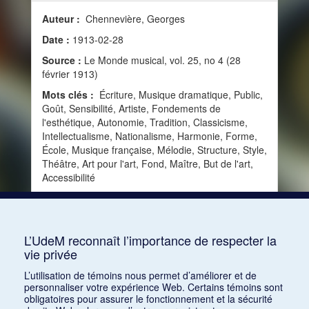
Auteur :
Chennevière, Georges
Date :
1913-02-28
Source :
Le Monde musical, vol. 25, no 4 (28
février 1913)
Mots clés :
Écriture, Musique dramatique, Public,
Goût, Sensibilité, Artiste, Fondements de
l'esthétique, Autonomie, Tradition, Classicisme,
Intellectualisme, Nationalisme, Harmonie, Forme,
École, Musique française, Mélodie, Structure, Style,
Théâtre, Art pour l'art, Fond, Maître, But de l'art,
Accessibilité
Consulter
L’UdeM reconnaît l’importance de respecter la
vie privée
1
2
3
4
L’utilisation de témoins nous permet d’améliorer et de
personnaliser votre expérience Web. Certains témoins sont
obligatoires pour assurer le fonctionnement et la sécurité