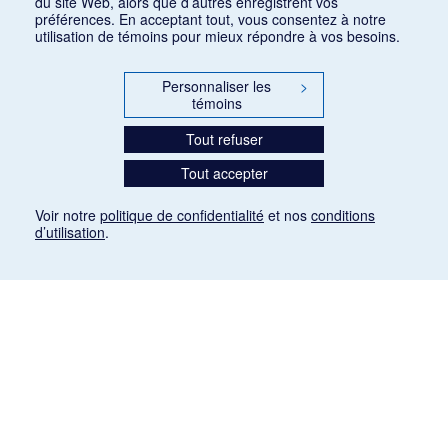
du site Web, alors que d’autres enregistrent vos
préférences. En acceptant tout, vous consentez à notre
utilisation de témoins pour mieux répondre à vos besoins.
Personnaliser les
>
témoins
Tout refuser
Tout accepter
Voir notre
politique de confidentialité
et nos
conditions
d’utilisation
.
Mention légale
Les articles de presse reproduits dans la banque de données sont libres de droits. Leur
diffusion dans la banque de données est non commerciale et respecte les critères
d'utilisation équitable aux fins de recherche ainsi qu'établie par la Loi sur le droit d'auteur