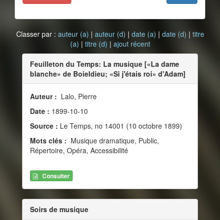
Classer par :
auteur (a)
|
auteur (d)
|
date (a)
|
date (d)
|
titre
(a)
|
titre (d)
|
ajout récent
Feuilleton du Temps: La musique [«La dame
blanche» de Boieldieu; «Si j'étais roi» d'Adam]
Auteur :
Lalo, Pierre
Date :
1899-10-10
Source :
Le Temps, no 14001 (10 octobre 1899)
Mots clés :
Musique dramatique, Public,
Répertoire, Opéra, Accessibilité
Consulter
Soirs de musique