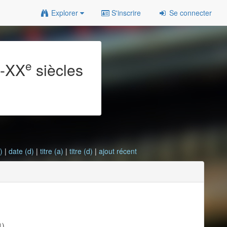
Explorer
S'inscrire
Se connecter
e
e
-XX
siècles
)
|
date (d)
|
titre (a)
|
titre (d)
|
ajout récent
1)