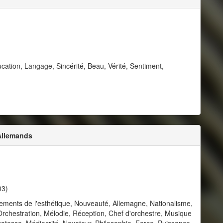
ucation, Langage, Sincérité, Beau, Vérité, Sentiment,
 Allemands
03)
dements de l'esthétique, Nouveauté, Allemagne, Nationalisme,
rchestration, Mélodie, Réception, Chef d'orchestre, Musique
catesse, Médiocrité, Novateur, Philosophie, Force, Puissance,