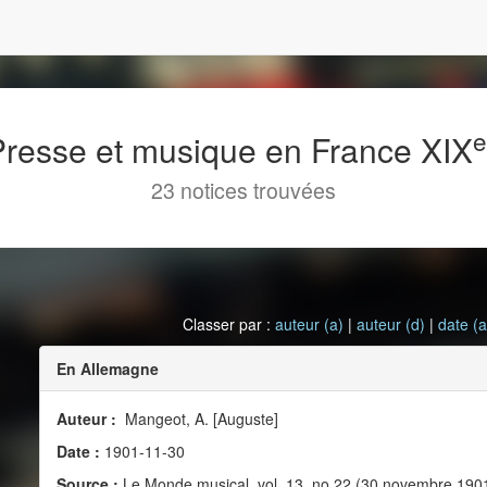
 Presse et musique en France XIX
23 notices trouvées
Classer par :
auteur (a)
|
auteur (d)
|
date (a
En Allemagne
Auteur :
Mangeot, A. [Auguste]
Date :
1901-11-30
Source :
Le Monde musical, vol. 13, no 22 (30 novembre 190