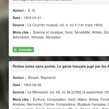
Auteur :
E. G.
Date :
1903-03-01
Source :
Le Courrier musical, vol. 6, no 5 (1er mars 1903)
Mots clés :
Science et musique, Goût, Sensibilité, Artiste, Éd
Admiration, Virtuose, Sensation
Consulter
Petites notes sans portée. Le génie français jugé par les
Auteur :
Bouyer, Raymond
Date :
1903-09-06
Source :
Le Ménestrel, vol. 69, no 36 [3780] (6 septembre 19
Mots clés :
Écriture, Composition, Goût, Valeur, Artiste, Fon
Analyse, Harmonie, Forme, Compositeur, Musique française, O
instrumentale, Génie, Spiritualisme, Œuvre, Poésie, Âme, Déli