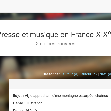
 Presse et musique en France XIX
2 notices trouvées
Classer par :
auteur (a)
|
auteur (d)
|
date (a
Sujet :
Aigle approchant d'une montagne escarpée; chaînes
Genre :
Illustration
Date :
1930-10