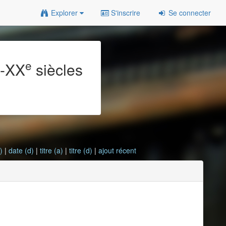
Explorer
S'inscrire
Se connecter
e
e
-XX
siècles
)
|
date (d)
|
titre (a)
|
titre (d)
|
ajout récent