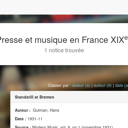
 Presse et musique en France XIX
1 notice trouvée
Classer par :
auteur (a)
|
auteur (d)
|
date (a
Standstill at Bremen
Auteur :
Gutman, Hans
Date :
1931-11
Source :
Modern Music, vol. 9, no 1 (novembre 1931)