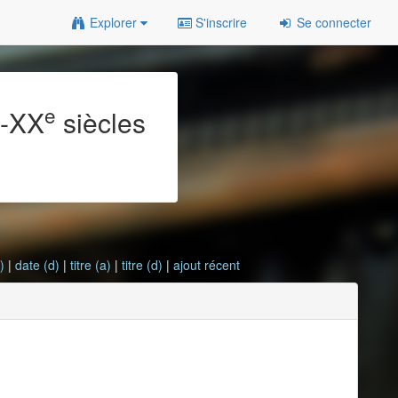
Explorer
S'inscrire
Se connecter
e
e
-XX
siècles
)
|
date (d)
|
titre (a)
|
titre (d)
|
ajout récent