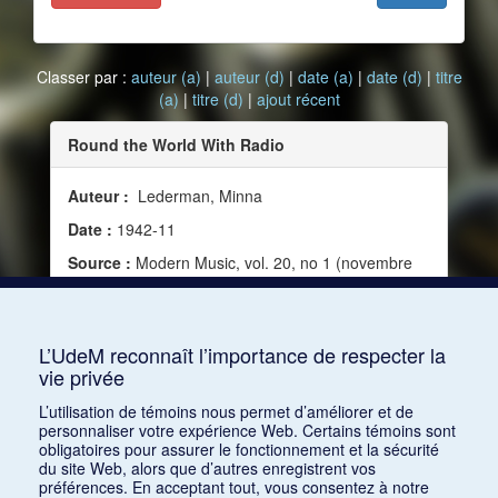
Classer par :
auteur (a)
|
auteur (d)
|
date (a)
|
date (d)
|
titre
(a)
|
titre (d)
|
ajout récent
Round the World With Radio
Auteur :
Lederman, Minna
Date :
1942-11
Source :
Modern Music, vol. 20, no 1 (novembre
1942)
Mots clés :
XXe siècle, Radiodiffusion, Guerre,
Almanach
L’UdeM reconnaît l’importance de respecter la
vie privée
Consulter
L’utilisation de témoins nous permet d’améliorer et de
personnaliser votre expérience Web. Certains témoins sont
obligatoires pour assurer le fonctionnement et la sécurité
du site Web, alors que d’autres enregistrent vos
préférences. En acceptant tout, vous consentez à notre