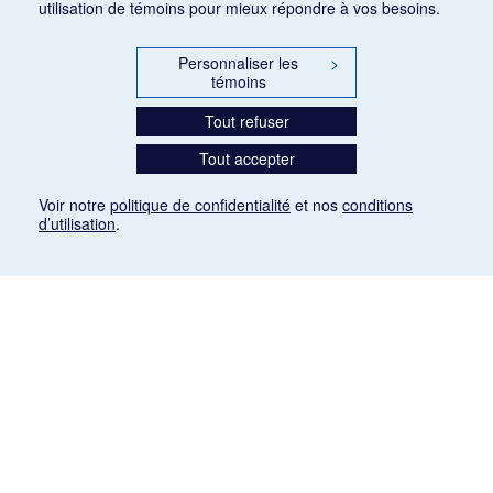
utilisation de témoins pour mieux répondre à vos besoins.
Personnaliser les
>
témoins
Tout refuser
Tout accepter
Voir notre
politique de confidentialité
et nos
conditions
d’utilisation
.
Mention légale
Les articles de presse reproduits dans la banque de données sont libres de droits. Leur
diffusion dans la banque de données est non commerciale et respecte les critères
d'utilisation équitable aux fins de recherche ainsi qu'établie par la Loi sur le droit d'auteur
du Canada (L.R.C. (1985), ch. C-42:
http://laws-lois.justice.gc.ca/fra/lois/C-42/page-
9.html#h-26
). Les PDF des articles des revues suivantes ont été téléchargés (sauf