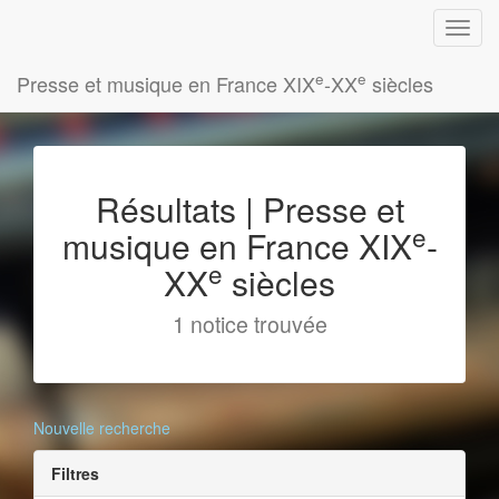
e
e
Presse et musique en France XIX
-XX
siècles
Résultats | Presse et
e
musique en France XIX
-
e
XX
siècles
1 notice trouvée
Nouvelle recherche
Filtres