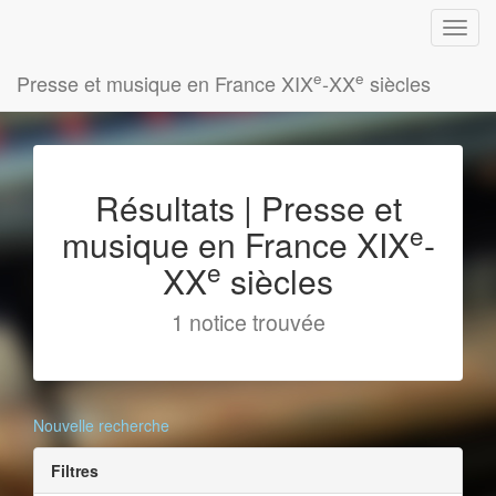
e
e
Presse et musique en France XIX
-XX
siècles
Résultats | Presse et
e
musique en France XIX
-
e
XX
siècles
1 notice trouvée
Nouvelle recherche
Filtres