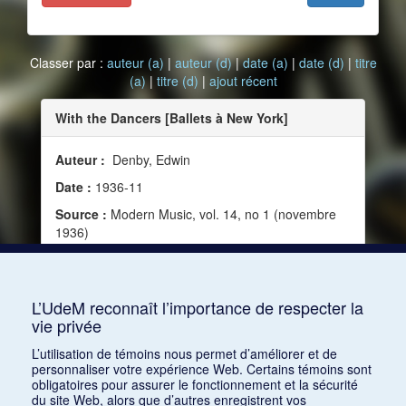
Classer par :
auteur (a)
|
auteur (d)
|
date (a)
|
date (d)
|
titre
(a)
|
titre (d)
|
ajout récent
With the Dancers [Ballets à New York]
Auteur :
Denby, Edwin
Date :
1936-11
Source :
Modern Music, vol. 14, no 1 (novembre
1936)
Mots clés :
Ballet, New York, Ballet russe de
Monte-Carlo, American Ballet Caravan, Nijinski,
Vaslav, Lichine, Davis, Jooss Ballet
L’UdeM reconnaît l’importance de respecter la
vie privée
Consulter
L’utilisation de témoins nous permet d’améliorer et de
personnaliser votre expérience Web. Certains témoins sont
obligatoires pour assurer le fonctionnement et la sécurité
du site Web, alors que d’autres enregistrent vos