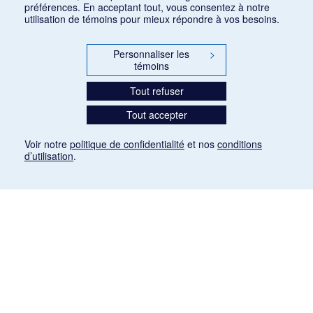
préférences. En acceptant tout, vous consentez à notre
utilisation de témoins pour mieux répondre à vos besoins.
Personnaliser les
>
témoins
Tout refuser
Tout accepter
Voir notre
politique de confidentialité
et nos
conditions
d’utilisation
.
Mention légale
Les articles de presse reproduits dans la banque de données sont libres de droits. Leur
diffusion dans la banque de données est non commerciale et respecte les critères
d'utilisation équitable aux fins de recherche ainsi qu'établie par la Loi sur le droit d'auteur
du Canada (L.R.C. (1985), ch. C-42:
http://laws-lois.justice.gc.ca/fra/lois/C-42/page-