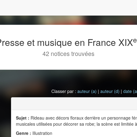
 Presse et musique en France XIX
42 notices trouvées
Classer par :
auteur (a)
|
auteur (d)
|
date (a
Sujet :
Rideau avec décors floraux derrière un personnage fém
musicales utilisées pour décorer sa robe; la scène est limitée
Genre :
Illustration