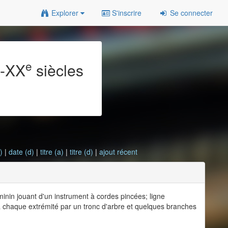
Explorer
S'inscrire
Se connecter
e
e
-XX
siècles
)
|
date (d)
|
titre (a)
|
titre (d)
|
ajout récent
inin jouant d'un instrument à cordes pincées; ligne
 à chaque extrémité par un tronc d'arbre et quelques branches