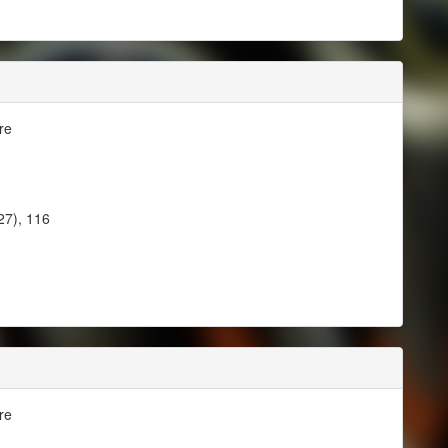
re
27), 116
re