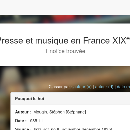
 Presse et musique en France XIX
1 notice trouvée
Classer par :
auteur (a)
|
auteur (d)
|
date (a
Pouquoi le hot
Auteur :
Mougin, Stéphen [Stéphane]
Date :
1935-11
Source :
Jazz Hot, no 6 (novembre-décembre 1935)