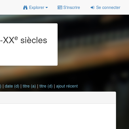
Explorer
S'inscrire
Se connecter
e
e
-XX
siècles
)
|
date (d)
|
titre (a)
|
titre (d)
|
ajout récent