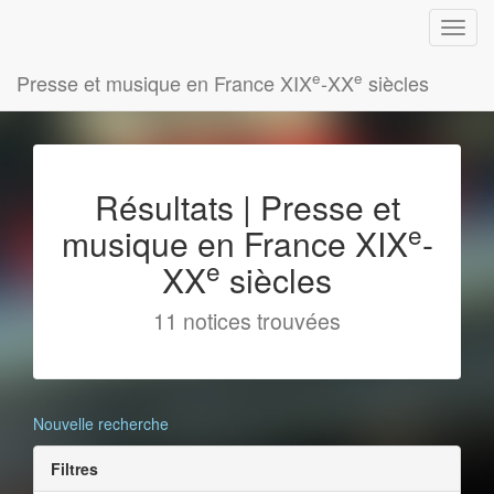
e
e
Presse et musique en France XIX
-XX
siècles
Résultats | Presse et
e
musique en France XIX
-
e
XX
siècles
11 notices trouvées
Nouvelle recherche
Filtres