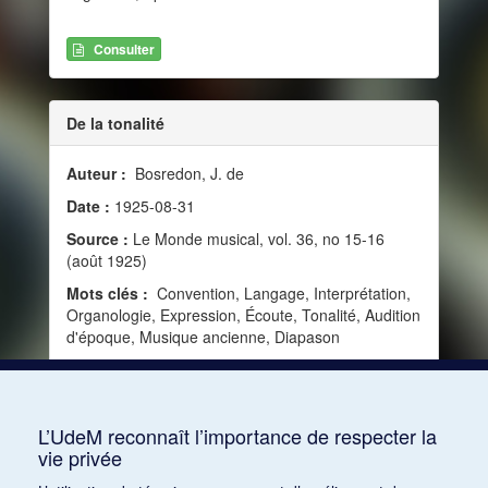
Consulter
De la tonalité
Auteur :
Bosredon, J. de
Date :
1925-08-31
Source :
Le Monde musical, vol. 36, no 15-16
(août 1925)
Mots clés :
Convention, Langage, Interprétation,
Organologie, Expression, Écoute, Tonalité, Audition
d'époque, Musique ancienne, Diapason
Consulter
L’UdeM reconnaît l’importance de respecter la
vie privée
1
2