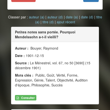
Classer par :
auteur (a)
|
auteur (d)
|
date (a)
|
date (d)
|
titre
(a)
|
titre (d)
|
ajout récent
Petites notes sans portée. Pourquoi
Mendelssohn a-t-il vieilli?
Auteur :
Bouyer, Raymond
Date :
1901-12-15
Source :
Le Ménestrel, vol. 67, no 50 [3690] (15
décembre 1901)
Mots clés :
Public, Goût, Vérité, Forme,
Expression, Génie, Talent, Objectivité, Audition
d'époque, Philosophie, Succès
Consulter