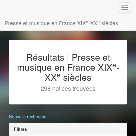
e
e
Presse et musique en France XIX
-XX
siècles
Résultats | Presse et
e
musique en France XIX
-
e
XX
siècles
298 notices trouvées
Nouvelle recherche
Filtres