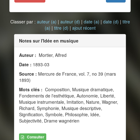
Classer par :
auteur (a)
|
auteur (d)
|
date (a)
|
date (d)
|
titre
(a)
|
titre (d)
|
ajout récent
Notes sur l'Idée en musique
Auteur :
Mortier, Alfred
Date :
1893-03
Source :
Mercure de France, vol. 7, no 39 (mars
1893)
Mots clés :
Composition, Musique dramatique,
Fondements de l'esthétique, Autonomie, Liberté,
Musique instrumentale, Imitation, Nature, Wagner,
Richard, Symphonie, Musique descriptive,
Signification, Symbole, Philosophie, Idée,
Subjectivité, Drame wagnérien
Consulter