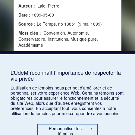
Auteur :
Lalo, Pierre
Date :
1899-05-09
Source :
Le Temps, no 13851 (9 mai 1899)
Mots clés :
Convention, Autonomie,
Conservatoire, Institutions, Musique pure,
Académisme
Consulter
L’UdeM reconnaît l’importance de respecter la
vie privée
1
2
3
4
5
…
30
L’utilisation de témoins nous permet d’améliorer et de
personnaliser votre expérience Web. Certains témoins sont
obligatoires pour assurer le fonctionnement et la sécurité
du site Web, alors que d’autres enregistrent vos
préférences. En acceptant tout, vous consentez à notre
utilisation de témoins pour mieux répondre à vos besoins.
Personnaliser les
>
témoins