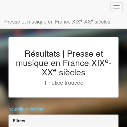
e
e
Presse et musique en France XIX
-XX
siècles
Résultats | Presse et
e
musique en France XIX
-
e
XX
siècles
1 notice trouvée
Nouvelle recherche
Filtres