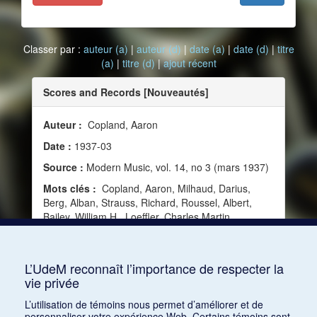
Classer par :
auteur (a)
|
auteur (d)
|
date (a)
|
date (d)
|
titre
(a)
|
titre (d)
|
ajout récent
Scores and Records [Nouveautés]
Auteur :
Copland, Aaron
Date :
1937-03
Source :
Modern Music, vol. 14, no 3 (mars 1937)
Mots clés :
Copland, Aaron, Milhaud, Darius,
Berg, Alban, Strauss, Richard, Roussel, Albert,
Bailey, William H., Loeffler, Charles Martin,
Avshalomoff, Jacob, Kowalski, Max, Debussy,
Claude, Beck, Conrad, Petyrek, Felix, Couper,
Mildred
L’UdeM reconnaît l’importance de respecter la
vie privée
Consulter
L’utilisation de témoins nous permet d’améliorer et de
personnaliser votre expérience Web. Certains témoins sont