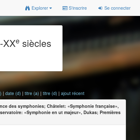
Explorer
S'inscrire
Se connecter
e
e
-XX
siècles
)
|
date (d)
|
titre (a)
|
titre (d)
|
ajout récent
ance des symphonies; Châtelet: «Symphonie française»,
ervatoire: «Symphonie en ut majeur», Dukas; Premières