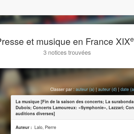
 Presse et musique en France XIX
3 notices trouvées
Classer par :
auteur (a)
|
auteur (d)
|
date (a
La musique [Fin de la saison des concerts; La surabond
Dubois; Concerts Lamoureux: «Symphonie», Lazzari; Cons
auditions diverses]
Auteur :
Lalo, Pierre