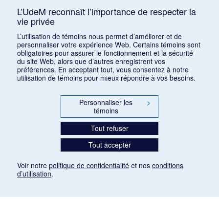
L’UdeM reconnaît l’importance de respecter la
vie privée
Classer par :
auteur (a)
|
auteur (d)
|
date (a)
|
date (d)
|
titre
L’utilisation de témoins nous permet d’améliorer et de
(a)
|
titre (d)
|
ajout récent
personnaliser votre expérience Web. Certains témoins sont
obligatoires pour assurer le fonctionnement et la sécurité
du site Web, alors que d’autres enregistrent vos
préférences. En acceptant tout, vous consentez à notre
utilisation de témoins pour mieux répondre à vos besoins.
Personnaliser les
>
témoins
Tout refuser
Tout accepter
Voir notre
politique de confidentialité
et nos
conditions
d’utilisation
.