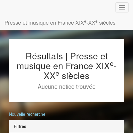
e
e
Presse et musique en France XIX
-XX
siècles
Résultats | Presse et
e
musique en France XIX
-
e
XX
siècles
Aucune notice trouvée
Nouvelle recherche
Filtres