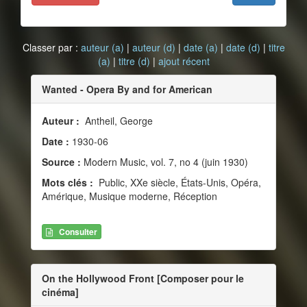
Classer par :
auteur (a)
|
auteur (d)
|
date (a)
|
date (d)
|
titre
(a)
|
titre (d)
|
ajout récent
Wanted - Opera By and for American
Auteur :
Antheil, George
Date :
1930-06
Source :
Modern Music, vol. 7, no 4 (juin 1930)
Mots clés :
Public, XXe siècle, États-Unis, Opéra,
Amérique, Musique moderne, Réception
Consulter
On the Hollywood Front [Composer pour le
cinéma]