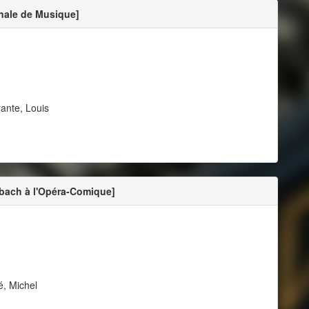
onale de Musique]
rante, Louis
bach à l'Opéra-Comique]
é, Michel