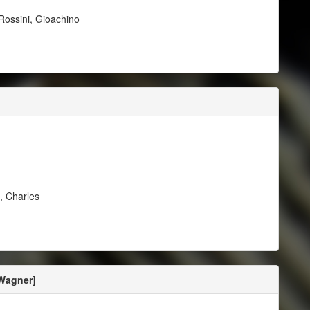
Rossini, Gioachino
, Charles
 Wagner]