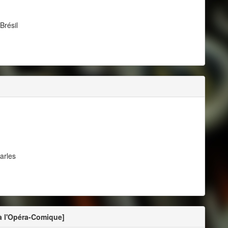
Brésil
arles
à l'Opéra-Comique]