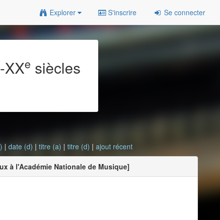
Explorer
S'inscrire
Se connecter
e
e
-XX
siècles
)
|
date (d)
|
titre (a)
|
titre (d)
|
ajout récent
oux à l'Académie Nationale de Musique]