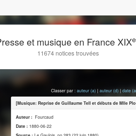
 Presse et musique en France XIX
11674 notices trouvées
Classer par :
auteur (a)
|
auteur (d)
|
date (a
[Musique: Reprise de Guillaume Tell et débuts de Mlle Pl
Auteur :
Fourcaud
Date :
1880-06-22
Source :
Le Gaulois, no 283 (22 juin 1880)