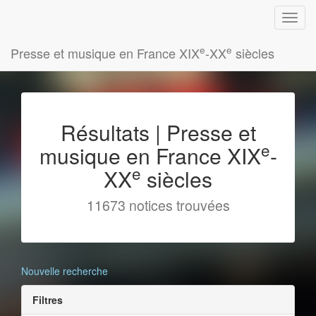
e
e
Presse et musique en France XIX
-XX
siècles
Résultats | Presse et
e
musique en France XIX
-
e
XX
siècles
11673 notices trouvées
Nouvelle recherche
Filtres