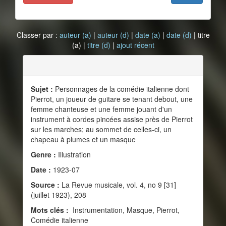
Classer par :
auteur (a)
|
auteur (d)
|
date (a)
|
date (d)
| titre
(a) |
titre (d)
|
ajout récent
Sujet :
Personnages de la comédie italienne dont
Pierrot, un joueur de guitare se tenant debout, une
femme chanteuse et une femme jouant d'un
instrument à cordes pincées assise près de Pierrot
sur les marches; au sommet de celles-ci, un
chapeau à plumes et un masque
Genre :
Illustration
Date :
1923-07
Source :
La Revue musicale, vol. 4, no 9 [31]
(juillet 1923), 208
Mots clés :
Instrumentation, Masque, Pierrot,
Comédie italienne