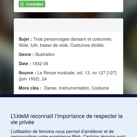
Consulter
Sujet :
Trois personnages dansant et costumés:
Viole, luth, basse de viole. Costumes étoilés
Genre :
Illustration
Date :
1932-06
Source :
La Revue musicale, vol. 13, no 127 [127]
(juin 1932), 24
Mots clés :
Danse, Instrumentation, Costume
Consulter
L’UdeM reconnaît l’importance de respecter la
vie privée
1
2
3
4
5
…
1168
L’utilisation de témoins nous permet d’améliorer et de
personnaliser votre expérience Web. Certains témoins sont