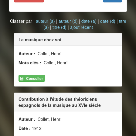
Classer par :
auteur (a)
|
auteur (d)
|
date (a)
|
date (d)
|
titre
(a)
|
titre (d)
|
ajout récent
La musique chez soi
Auteur :
Collet, Henri
Mots clés :
Collet, Henri
Consulter
Contribution à l'étude des théoriciens
espagnols de la musique au XVIe siècle
Auteur :
Collet, Henri
Date :
1912