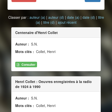
Classer par :
auteur (a)
|
auteur (d)
|
date (a)
|
date (d)
|
titre
(a)
|
titre (d)
|
ajout récent
Centenaire d'Henri Collet
Auteur :
S.N.
Mots clés :
Collet, Henri
Consulter
Henri Collet : Oeuvres enregistrées à la radio
de 1924 à 1990
Auteur :
S.N.
Mots clés :
Collet, Henri