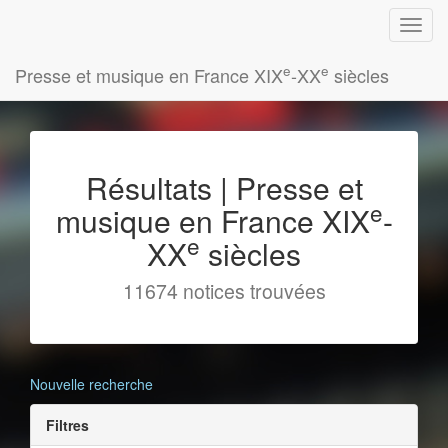
e
e
Presse et musique en France XIX
-XX
siècles
Résultats | Presse et
e
musique en France XIX
-
e
XX
siècles
11674 notices trouvées
Nouvelle recherche
Filtres