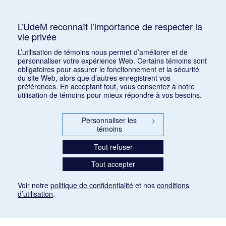
Consulter
L’UdeM reconnaît l’importance de respecter la
vie privée
1
2
3
4
5
…
1168
L’utilisation de témoins nous permet d’améliorer et de
personnaliser votre expérience Web. Certains témoins sont
obligatoires pour assurer le fonctionnement et la sécurité
du site Web, alors que d’autres enregistrent vos
préférences. En acceptant tout, vous consentez à notre
utilisation de témoins pour mieux répondre à vos besoins.
Personnaliser les
>
témoins
Tout refuser
Tout accepter
Voir notre
politique de confidentialité
et nos
conditions
d’utilisation
.