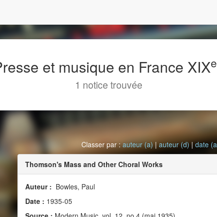
 Presse et musique en France XIX
1 notice trouvée
Classer par :
auteur (a)
|
auteur (d)
|
date (a
Thomson's Mass and Other Choral Works
Auteur :
Bowles, Paul
Date :
1935-05
Source :
Modern Music, vol. 12, no 4 (mai 1935)