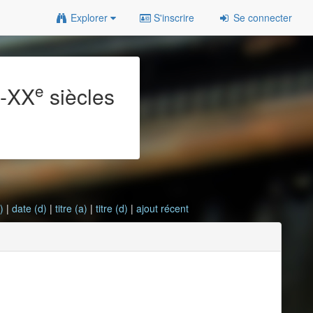
Explorer
S'inscrire
Se connecter
e
e
-XX
siècles
)
|
date (d)
|
titre (a)
|
titre (d)
|
ajout récent