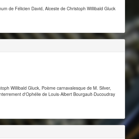
num de Félicien David, Alceste de Christoph Willibald Gluck
istoph Willibald Gluck, Poème carnavalesque de M. Silver,
Enterrement d'Ophélie de Louis-Albert Bourgault-Ducoudray