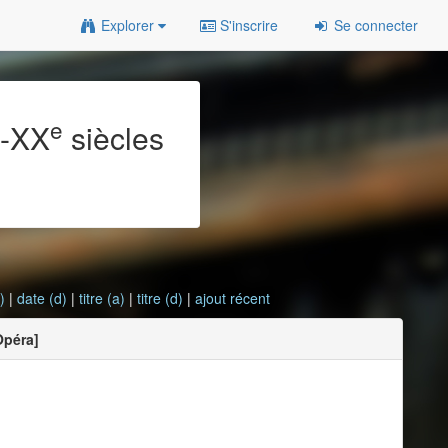
Explorer
S'inscrire
Se connecter
e
e
-XX
siècles
)
|
date (d)
|
titre (a)
|
titre (d)
|
ajout récent
Opéra]