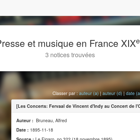
 Presse et musique en France XIX
3 notices trouvées
Classer par :
auteur (a)
|
auteur (d)
|
date (a
[Les Concerts: Fervaal de Vincent d'Indy au Concert de l'
Auteur :
Bruneau, Alfred
Date :
1895-11-18
Source :
Le Figaro, no 322 (18 novembre 1895)