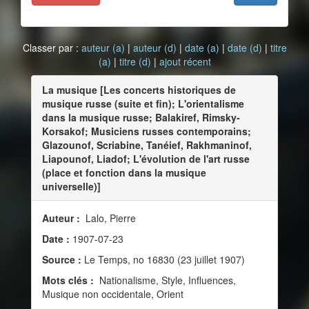
Classer par :
auteur (a)
|
auteur (d)
|
date (a)
|
date (d)
|
titre
(a)
|
titre (d)
|
ajout récent
La musique [Les concerts historiques de
musique russe (suite et fin); L'orientalisme
dans la musique russe; Balakiref, Rimsky-
Korsakof; Musiciens russes contemporains;
Glazounof, Scriabine, Tanéief, Rakhmaninof,
Liapounof, Liadof; L'évolution de l'art russe
(place et fonction dans la musique
universelle)]
Auteur :
Lalo, Pierre
Date :
1907-07-23
Source :
Le Temps, no 16830 (23 juillet 1907)
Mots clés :
Nationalisme, Style, Influences,
Musique non occidentale, Orient