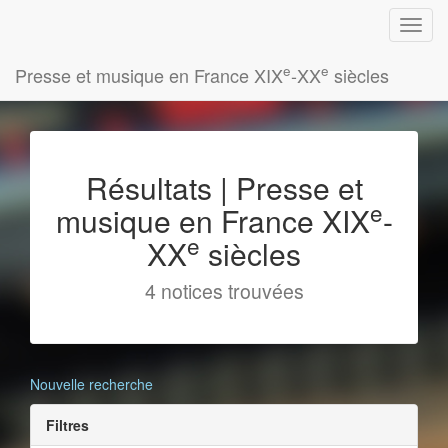
e
e
Presse et musique en France XIX
-XX
siècles
Résultats | Presse et
e
musique en France XIX
-
e
XX
siècles
4 notices trouvées
Nouvelle recherche
Filtres