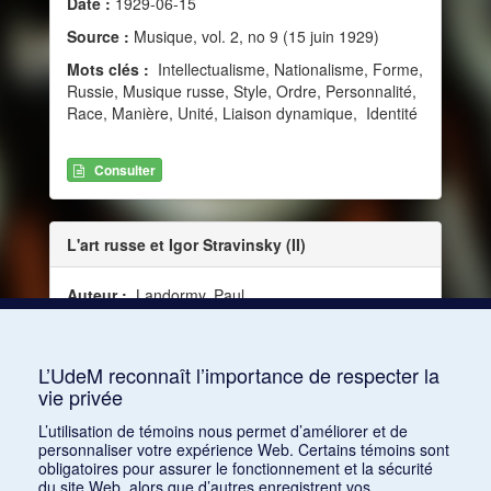
Date :
1929-06-15
Source :
Musique, vol. 2, no 9 (15 juin 1929)
Mots clés :
Intellectualisme, Nationalisme, Forme,
Russie, Musique russe, Style, Ordre, Personnalité,
Race, Manière, Unité, Liaison dynamique, Identité
Consulter
L'art russe et Igor Stravinsky (II)
Auteur :
Landormy, Paul
Date :
1929-07-15
Source :
Musique, vol. 2, no 10 (15 juillet 1929)
L’UdeM reconnaît l’importance de respecter la
vie privée
Consulter
L’utilisation de témoins nous permet d’améliorer et de
personnaliser votre expérience Web. Certains témoins sont
obligatoires pour assurer le fonctionnement et la sécurité
du site Web, alors que d’autres enregistrent vos