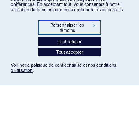
préférences. En acceptant tout, vous consentez à notre
utilisation de témoins pour mieux répondre à vos besoins.
Personnaliser les
>
témoins
Tout refuser
Tout accepter
Voir notre
politique de confidentialité
et nos
conditions
d’utilisation
.
Mention légale
Les articles de presse reproduits dans la banque de données sont libres de droits. Leur
diffusion dans la banque de données est non commerciale et respecte les critères
d'utilisation équitable aux fins de recherche ainsi qu'établie par la Loi sur le droit d'auteur
du Canada (L.R.C. (1985), ch. C-42:
http://laws-lois.justice.gc.ca/fra/lois/C-42/page-