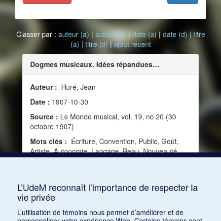
Classer par :
auteur (a)
|
auteur (d)
|
date (a)
|
date (d)
|
titre
(a)
|
titre (d)
|
ajout récent
Dogmes musicaux. Idées répandues…
Auteur :
Huré, Jean
Date :
1907-10-30
Source :
Le Monde musical, vol. 19, no 20 (30
octobre 1907)
Mots clés :
Écriture, Convention, Public, Goût,
Artiste, Autonomie, Langage, Beau, Nouveauté,
Critique, Harmonie, Mélodie, Contrepoint, Dogme,
Génie, Écoute, Tonalité, Dilettante, Audition
mentale
L’UdeM reconnaît l’importance de respecter la
vie privée
Consulter
L’utilisation de témoins nous permet d’améliorer et de
personnaliser votre expérience Web. Certains témoins sont