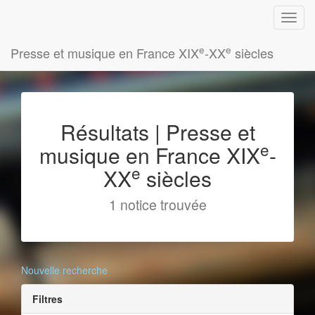
e
e
Presse et musique en France XIX
-XX
siècles
Résultats | Presse et
e
musique en France XIX
-
e
XX
siècles
1 notice trouvée
Nouvelle recherche
Filtres