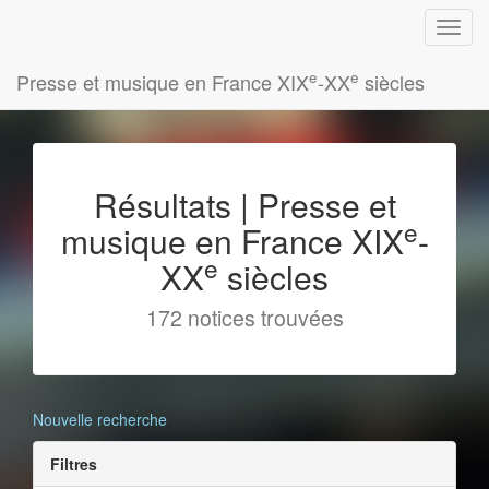
e
e
Presse et musique en France XIX
-XX
siècles
Résultats | Presse et
e
musique en France XIX
-
e
XX
siècles
172 notices trouvées
Nouvelle recherche
Filtres