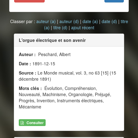
Classer par :
auteur (a)
|
auteur (d)
|
date (a)
|
date (d)
|
titre
(a)
|
titre (d)
|
ajout récent
L'orgue électrique et son avenir
Auteur :
Peschard, Albert
Date :
1891-12-15
Source :
Le Monde musical, vol. 3, no 63 [15] (15
décembre 1891)
Mots clés :
Évolution, Compréhension,
Nouveauté, Machinisme, Organologie, Préjugé,
Progrès, Invention, Instruments électriques,
Mécanisme
Consulter