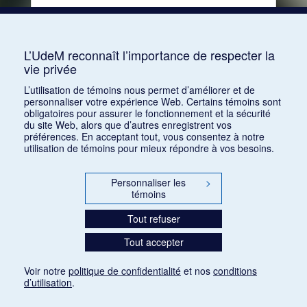
Consulter
L’UdeM reconnaît l’importance de respecter la
vie privée
1
2
3
4
5
…
18
L’utilisation de témoins nous permet d’améliorer et de
personnaliser votre expérience Web. Certains témoins sont
obligatoires pour assurer le fonctionnement et la sécurité
du site Web, alors que d’autres enregistrent vos
préférences. En acceptant tout, vous consentez à notre
utilisation de témoins pour mieux répondre à vos besoins.
Personnaliser les
>
témoins
Tout refuser
Tout accepter
Voir notre
politique de confidentialité
et nos
conditions
d’utilisation
.