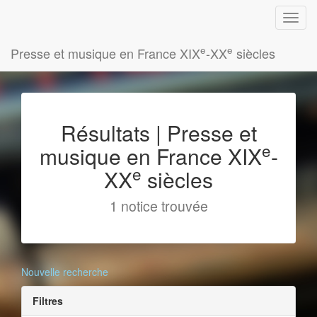
e
e
Presse et musique en France XIX
-XX
siècles
Résultats | Presse et
e
musique en France XIX
-
e
XX
siècles
1 notice trouvée
Nouvelle recherche
Filtres