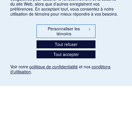
du site Web, alors que d’autres enregistrent vos
préférences. En acceptant tout, vous consentez à notre
utilisation de témoins pour mieux répondre à vos besoins.
Personnaliser les
>
témoins
Tout refuser
Tout accepter
Voir notre
politique de confidentialité
et nos
conditions
d’utilisation
.
Mention légale
Les articles de presse reproduits dans la banque de données sont libres de droits. Leur
diffusion dans la banque de données est non commerciale et respecte les critères
d'utilisation équitable aux fins de recherche ainsi qu'établie par la Loi sur le droit d'auteur