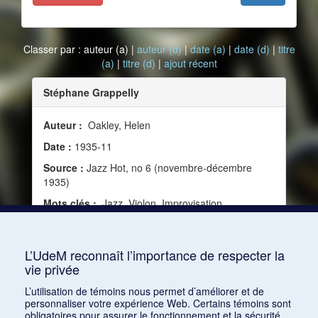
Classer par : auteur (a) |
auteur (d)
|
date (a)
|
date (d)
|
titre
(a)
|
titre (d)
|
ajout récent
Stéphane Grappelly
Auteur :
Oakley, Helen
Date :
1935-11
Source :
Jazz Hot, no 6 (novembre-décembre
1935)
Mots clés :
Jazz, Violon, Improvisation,
Instruments, Vitalité, Esthétique du jazz,
Abondance d’idées, Armstrong, Louis, Invention
mélodique
L’UdeM reconnaît l’importance de respecter la
vie privée
Consulter
L’utilisation de témoins nous permet d’améliorer et de
personnaliser votre expérience Web. Certains témoins sont
obligatoires pour assurer le fonctionnement et la sécurité