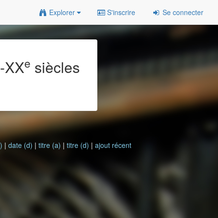
Explorer
S'inscrire
Se connecter
e
e
-XX
siècles
)
|
date (d)
|
titre (a)
|
titre (d)
|
ajout récent