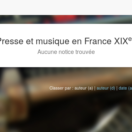
 Presse et musique en France XIX
Aucune notice trouvée
Classer par : auteur (a) |
auteur (d)
|
date (a