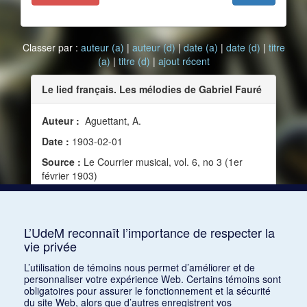
Classer par :
auteur (a)
|
auteur (d)
|
date (a)
|
date (d)
|
titre
(a)
|
titre (d)
|
ajout récent
Le lied français. Les mélodies de Gabriel Fauré
Auteur :
Aguettant, A.
Date :
1903-02-01
Source :
Le Courrier musical, vol. 6, no 3 (1er
février 1903)
Mots clés :
Composition, Instinct, Nationalisme,
Compositeur, Musique française, Lyrisme, Poésie,
Musique vocale, Race, Musique et poésie
L’UdeM reconnaît l’importance de respecter la
vie privée
Consulter
L’utilisation de témoins nous permet d’améliorer et de
personnaliser votre expérience Web. Certains témoins sont
obligatoires pour assurer le fonctionnement et la sécurité
du site Web, alors que d’autres enregistrent vos