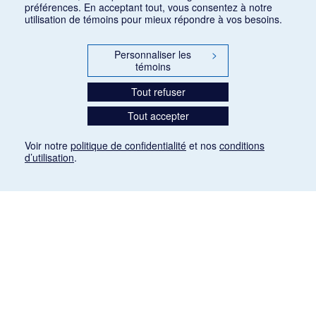
préférences. En acceptant tout, vous consentez à notre
utilisation de témoins pour mieux répondre à vos besoins.
Personnaliser les
>
témoins
Tout refuser
Tout accepter
Voir notre
politique de confidentialité
et nos
conditions
d’utilisation
.
Mention légale
Les articles de presse reproduits dans la banque de données sont libres de droits. Leur
diffusion dans la banque de données est non commerciale et respecte les critères
d'utilisation équitable aux fins de recherche ainsi qu'établie par la Loi sur le droit d'auteur
du Canada (L.R.C. (1985), ch. C-42:
http://laws-lois.justice.gc.ca/fra/lois/C-42/page-