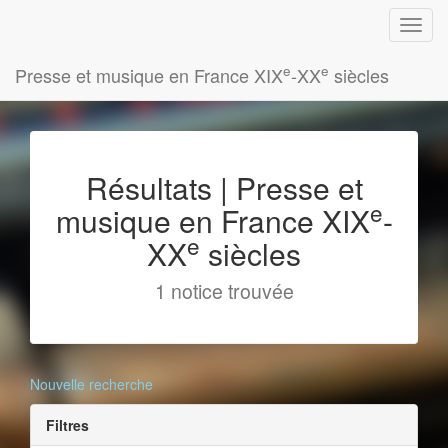
e
e
Presse et musique en France XIX
-XX
siècles
Résultats | Presse et
e
musique en France XIX
-
e
XX
siècles
1 notice trouvée
Nouvelle recherche
Filtres