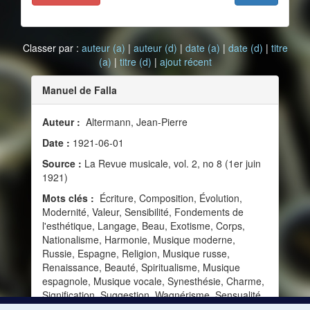
Classer par :
auteur (a)
|
auteur (d)
|
date (a)
|
date (d)
|
titre
(a)
|
titre (d)
|
ajout récent
Manuel de Falla
Auteur :
Altermann, Jean-Pierre
Date :
1921-06-01
Source :
La Revue musicale, vol. 2, no 8 (1er juin
1921)
Mots clés :
Écriture, Composition, Évolution,
Modernité, Valeur, Sensibilité, Fondements de
l'esthétique, Langage, Beau, Exotisme, Corps,
Nationalisme, Harmonie, Musique moderne,
Russie, Espagne, Religion, Musique russe,
Renaissance, Beauté, Spiritualisme, Musique
espagnole, Musique vocale, Synesthésie, Charme,
Signification, Suggestion, Wagnérisme, Sensualité,
Correspondances, Mystère, Effet, Évocation,