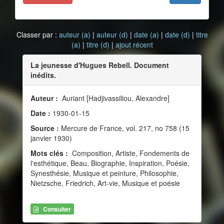
Classer par :
auteur (a)
|
auteur (d)
|
date (a)
|
date (d)
|
titre
(a)
|
titre (d)
|
ajout récent
La jeunesse d'Hugues Rebell. Document
inédits.
Auteur :
Auriant [Hadjivassiliou, Alexandre]
Date :
1930-01-15
Source :
Mercure de France, vol. 217, no 758 (15
janvier 1930)
Mots clés :
Composition, Artiste, Fondements de
l'esthétique, Beau, Biographie, Inspiration, Poésie,
Synesthésie, Musique et peinture, Philosophie,
Nietzsche, Friedrich, Art-vie, Musique et poésie
Consulter