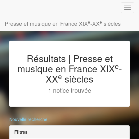
e
e
Presse et musique en France XIX
-XX
siècles
Résultats | Presse et
e
musique en France XIX
-
e
XX
siècles
1 notice trouvée
Nouvelle recherche
Filtres