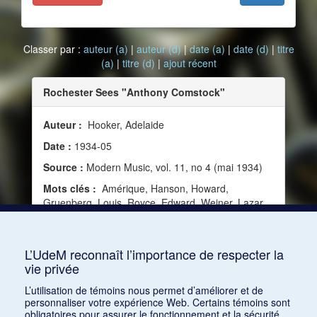
Classer par :
auteur (a)
|
auteur (d)
|
date (a)
|
date (d)
|
titre
(a)
|
titre (d)
|
ajout récent
Rochester Sees "Anthony Comstock"
Auteur :
Hooker, Adelaide
Date :
1934-05
Source :
Modern Music, vol. 11, no 4 (mai 1934)
Mots clés :
Amérique, Hanson, Howard,
Gruenberg, Louis, Royce, Edward, Weiner, Lazar,
Gould, Morton, Spialek, Hans, Janssen, Werner,
Wessel, Marc, Phillips, Burrill, Rogers, Bernard,
Still, William Grant, Alter, Martha
L’UdeM reconnaît l’importance de respecter la
vie privée
Consulter
L’utilisation de témoins nous permet d’améliorer et de
personnaliser votre expérience Web. Certains témoins sont
obligatoires pour assurer le fonctionnement et la sécurité