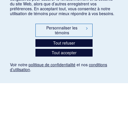
du site Web, alors que d’autres enregistrent vos
préférences. En acceptant tout, vous consentez à notre
utilisation de témoins pour mieux répondre à vos besoins.
Personnaliser les
>
témoins
Tout refuser
Tout accepter
Voir notre
politique de confidentialité
et nos
conditions
d’utilisation
.
Mention légale
Les articles de presse reproduits dans la banque de données sont libres de droits. Leur
diffusion dans la banque de données est non commerciale et respecte les critères
d'utilisation équitable aux fins de recherche ainsi qu'établie par la Loi sur le droit d'auteur