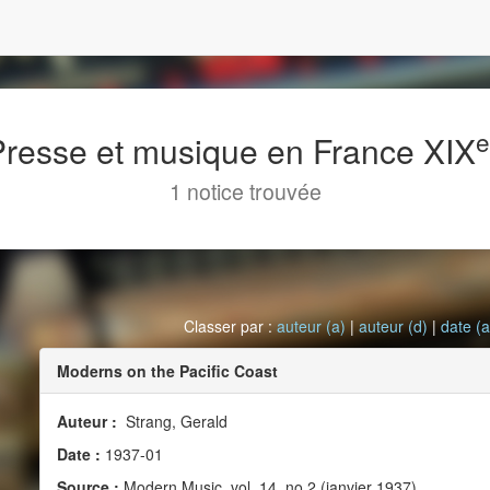
 Presse et musique en France XIX
1 notice trouvée
Classer par :
auteur (a)
|
auteur (d)
|
date (a
Moderns on the Pacific Coast
Auteur :
Strang, Gerald
Date :
1937-01
Source :
Modern Music, vol. 14, no 2 (janvier 1937)