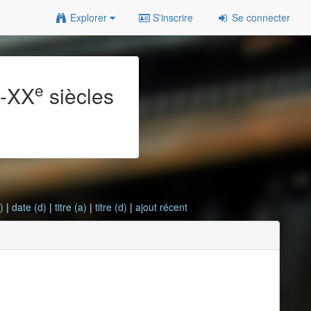
Explorer
S'inscrire
Se connecter
e
e
-XX
siècles
)
|
date (d)
|
titre (a)
|
titre (d)
|
ajout récent