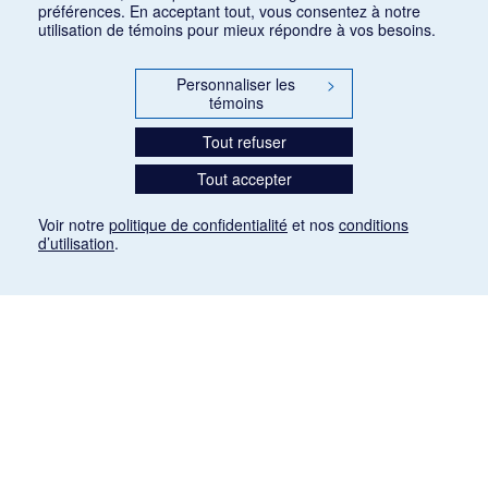
préférences. En acceptant tout, vous consentez à notre
utilisation de témoins pour mieux répondre à vos besoins.
Personnaliser les
>
témoins
Tout refuser
Tout accepter
Voir notre
politique de confidentialité
et nos
conditions
d’utilisation
.
Mention légale
Les articles de presse reproduits dans la banque de données sont libres de droits. Leur
diffusion dans la banque de données est non commerciale et respecte les critères
d'utilisation équitable aux fins de recherche ainsi qu'établie par la Loi sur le droit d'auteur
du Canada (L.R.C. (1985), ch. C-42:
http://laws-lois.justice.gc.ca/fra/lois/C-42/page-