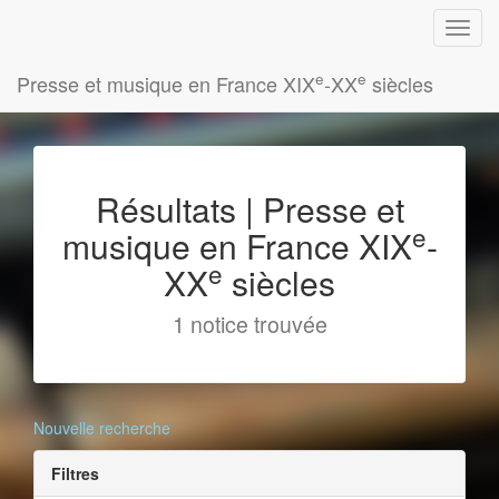
e
e
Presse et musique en France XIX
-XX
siècles
Résultats | Presse et
e
musique en France XIX
-
e
XX
siècles
1 notice trouvée
Nouvelle recherche
Filtres