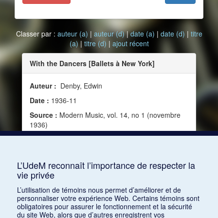
Classer par :
auteur (a)
|
auteur (d)
|
date (a)
|
date (d)
|
titre
(a)
|
titre (d)
|
ajout récent
With the Dancers [Ballets à New York]
Auteur :
Denby, Edwin
Date :
1936-11
Source :
Modern Music, vol. 14, no 1 (novembre
1936)
Mots clés :
Ballet, New York, Ballet russe de
Monte-Carlo, American Ballet Caravan, Nijinski,
Vaslav, Lichine, Davis, Jooss Ballet
L’UdeM reconnaît l’importance de respecter la
vie privée
Consulter
L’utilisation de témoins nous permet d’améliorer et de
personnaliser votre expérience Web. Certains témoins sont
obligatoires pour assurer le fonctionnement et la sécurité
du site Web, alors que d’autres enregistrent vos